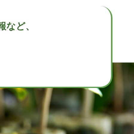
報など、
。