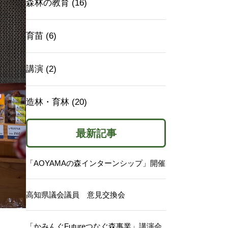
森林の教育 (16)
育苗 (6)
講演 (2)
造林・育林 (20)
最新記事
「AOYAMAの森インターンシップ」開催
高知県議会議員 意見交換会
「かみんぐFutureつなぐ森事業」講演会