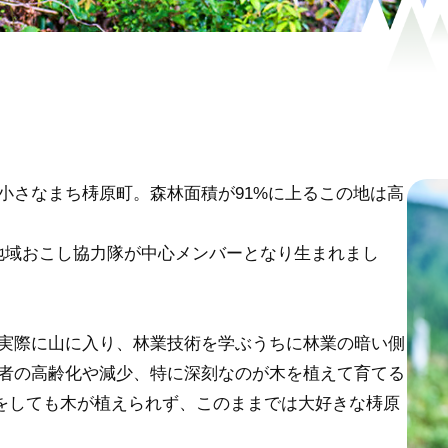
小さなまち梼原町。森林面積が91%に上るこの地は高
は、地域おこし協力隊が中心メンバーとなり生まれまし
実際に山に入り、林業技術を学ぶうちに林業の暗い側
者の高齢化や減少、特に深刻なのが木を植えて育てる
)をしても木が植えられず、このままでは大好きな梼原