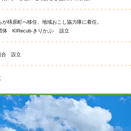
らが梼原町へ移住、地域おこし協力隊に着任。
 KIRecub-きりかぶ- 設立
業組合 設立
立