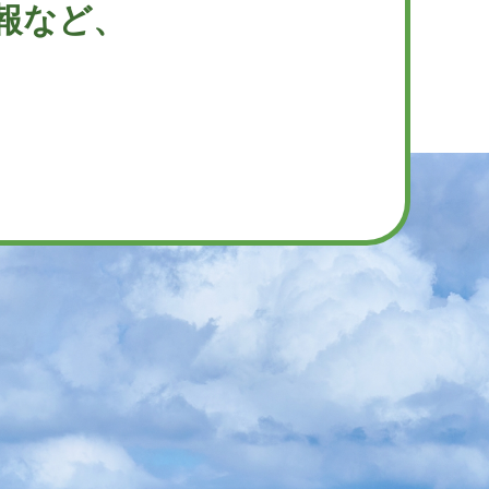
報など、
。